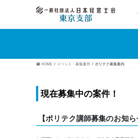
コ
ナ
ン
ビ
テ
ゲ
ン
ー
ツ
シ
へ
ョ
ス
ン
キ
に
ッ
移
HOME
イベント・募集案件
ポリテク募集案内
プ
動
現在募集中の案件！
【ポリテク講師募集のお知ら