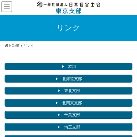
コ
ナ
ン
ビ
テ
ゲ
ン
ー
リンク
ツ
シ
へ
ョ
ス
ン
HOME
リンク
キ
に
ッ
移
プ
動
本部
北海道支部
東北支部
北関東支部
千葉支部
埼玉支部